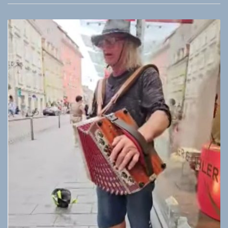
Harmonika
in
Graz
|
Musiker
Hans
spielt
beim
Kastner
&
Oehler,
Uhrturm
&
Hauptplatz