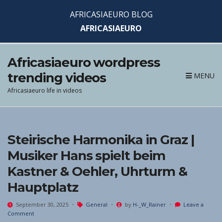
AFRICASIAEURO BLOG
AFRICASIAEURO
Africasiaeuro wordpress
trending videos
MENU
Africasiaeuro life in videos
Steirische Harmonika in Graz |
Musiker Hans spielt beim
Kastner & Oehler, Uhrturm &
Hauptplatz
September 30, 2025
General
by
H-_W_Rainer
Leave a
on
Comment
Steirische